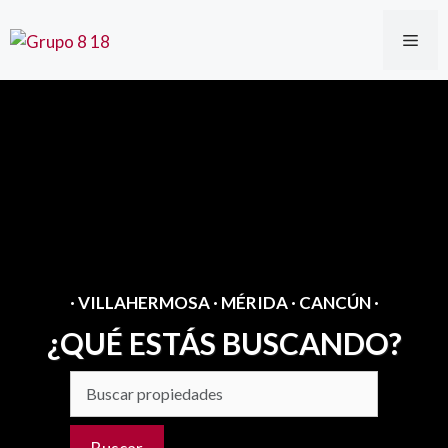
Saltar
al
ME
contenido
· VILLAHERMOSA · MÉRIDA · CANCÚN ·
¿QUÉ ESTÁS BUSCANDO?