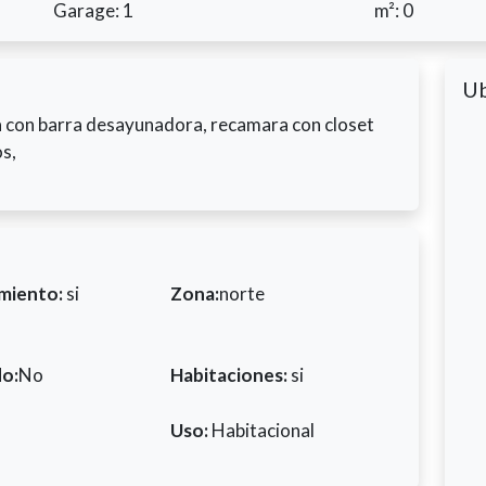
Garage: 1
m²: 0
Ub
na con barra desayunadora, recamara con closet
os,
miento:
si
Zona:
norte
do:
No
Habitaciones:
si
Uso:
Habitacional