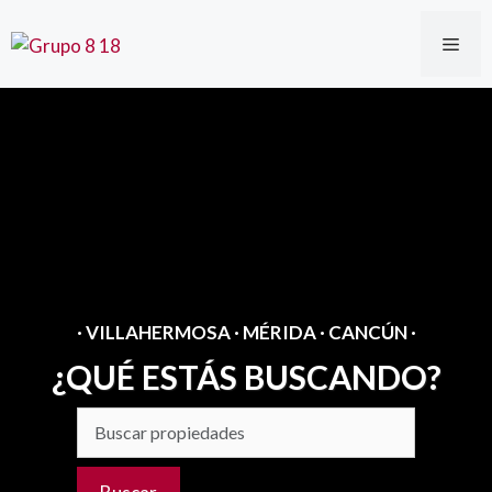
Saltar
al
ME
contenido
· VILLAHERMOSA · MÉRIDA · CANCÚN ·
¿QUÉ ESTÁS BUSCANDO?