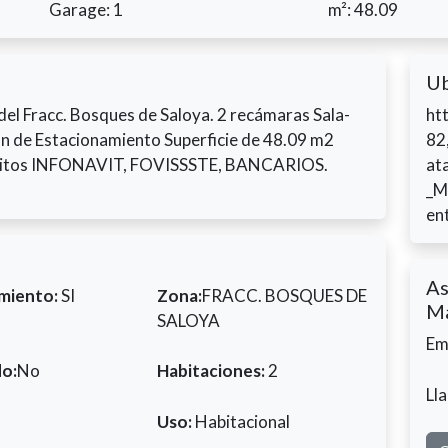
Garage: 1
m²: 48.09
Ub
del Fracc. Bosques de Saloya. 2 recámaras Sala-
ht
n de Estacionamiento Superficie de 48.09 m2
82
réditos INFONAVIT, FOVISSSTE, BANCARIOS.
at
_M
en
As
miento:
SI
Zona:
FRACC. BOSQUES DE
Ma
SALOYA
Em
do:
No
Habitaciones:
2
Ll
Uso:
Habitacional