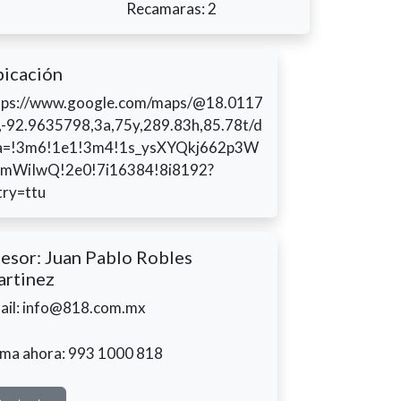
Recamaras: 2
icación
tps://www.google.com/maps/@18.0117
,-92.9635798,3a,75y,289.83h,85.78t/d
a=!3m6!1e1!3m4!1s_ysXYQkj662p3W
mWiIwQ!2e0!7i16384!8i8192?
try=ttu
esor: Juan Pablo Robles
rtinez
ail: info@818.com.mx
ama ahora: 993 1000 818