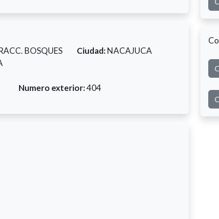
C
Co
RACC. BOSQUES
Ciudad:
NACAJUCA
A
C
Numero exterior:
404
C