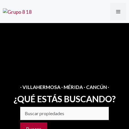
Saltar
al
ME
contenido
· VILLAHERMOSA · MÉRIDA · CANCÚN ·
¿QUÉ ESTÁS BUSCANDO?