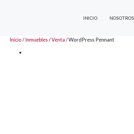
Saltar
al
contenido
INICIO
NOSOTROS
Inicio
/
Inmuebles
/
Venta
/ WordPress Pennant