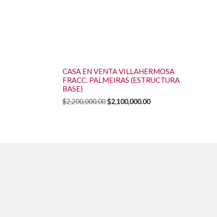
CASA EN VENTA VILLAHERMOSA
FRACC. PALMEIRAS (ESTRUCTURA
BASE)
Original
Current
$
2,200,000.00
$
2,100,000.00
price
price
was:
is:
$2,200,000.00.
$2,100,000.00.