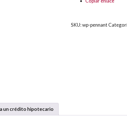
Copiar enlace
SKU:
wp-pennant
Categor
ta un crédito hipotecario